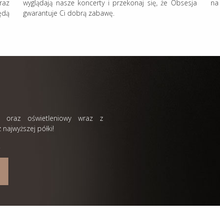
raz
wyglądają nasze koncerty i przekonaj się, że Obsesja
na
ędą
gwarantuje Ci dobrą zabawę.
, oraz oświetleniowy wraz z
najwyższej półki!
.