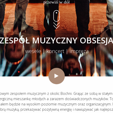
przewiń w dół
ZESPÓŁ MUZYCZNY OBSESJ
wesele | koncert | impreza firmowa
owym zespołem muzycznym z okolic Bochni. Grając ze sobą w stałym 
rgiczną mieszankę młodych a zarazem doświadczonych muzyków. To 
iałem będzie na wysokim poziomie muzycznym oraz organizacyjny
brą muzyką, przekazywać pozytywną energię i nawiązywać jak najleps