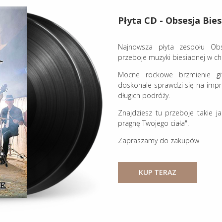
Płyta CD - Obsesja Bies
Najnowsza płyta zespołu Obse
przeboje muzyki biesiadnej w cha
Mocne rockowe brzmienie git
doskonale sprawdzi się na impr
długich podróży.
Znajdziesz tu przeboje takie j
pragnę Twojego ciała".
Zapraszamy do zakupów
KUP TERAZ