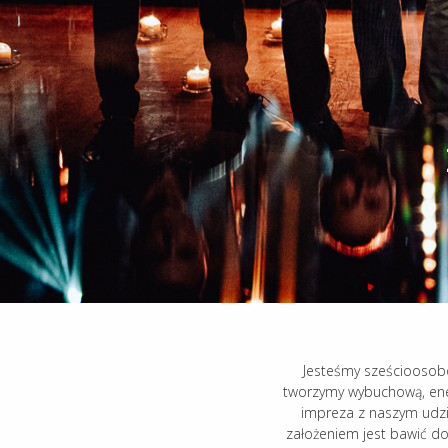
Jesteśmy sześcioosob
tworzymy wybuchową, ene
impreza z naszym udz
założeniem jest bawić do