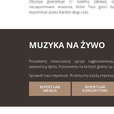
Obsesja gwarantuje Ci świetną zabawę, o
niezapomniane wrażenia, które Twoi gości b
wspominać przez bardzo długi czas.
MUZYKA NA ŻYWO
Posiadamy nowoczesny sprzęt nagłośnieniowy
wytwornicą dymu. Instrumenty na których gramy są z 
Sprawdź nasz repertuar. Rozkręcimy każdą imprezę
REPERTUAR
REPERTUAR
WESELA
KONCERTOWY