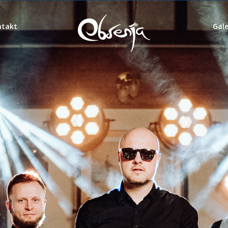
ntakt
Gale