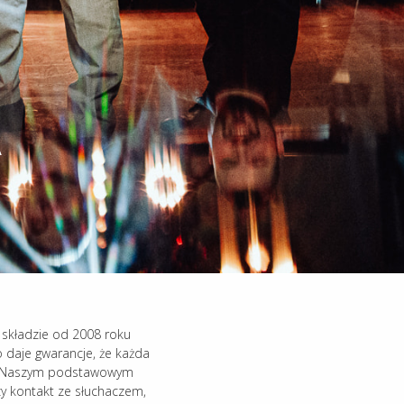
A
składzie od 2008 roku
daje gwarancje, że każda
m. Naszym podstawowym
zy kontakt ze słuchaczem,