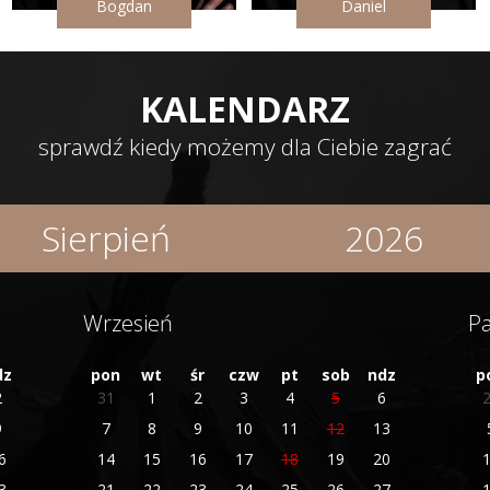
Bogdan
Daniel
KALENDARZ
sprawdź kiedy możemy dla Ciebie zagrać
Sierpień
2026
Styczeń
2026
Luty
2027
Wrzesień
Pa
Marzec
2028
dz
pon
wt
śr
czw
pt
sob
ndz
p
Kwiecień
2029
2
31
1
2
3
4
5
6
Maj
2030
9
7
8
9
10
11
12
13
Czerwiec
2031
6
14
15
16
17
18
19
20
Lipiec
2032
3
21
22
23
24
25
26
27