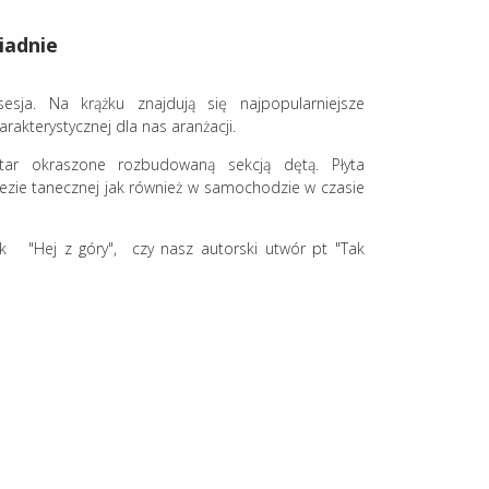
iadnie
sja. Na krążku znajdują się najpopularniejsze
rakterystycznej dla nas aranżacji.
ar okraszone rozbudowaną sekcją dętą. Płyta
ezie tanecznej jak również w samochodzie w czasie
ak "Hej z góry", czy nasz autorski utwór pt "Tak